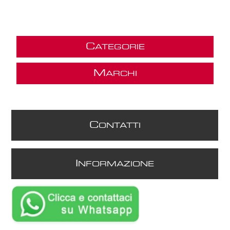
C
ATEGORIE
M
ARCHI
C
ONTATTI
I
NFORMAZIONE