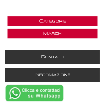
C
ATEGORIE
M
ARCHI
C
ONTATTI
I
NFORMAZIONE