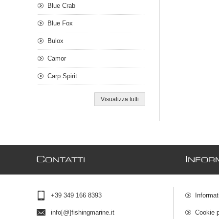
Blue Crab
Blue Fox
Bulox
Camor
Carp Spirit
Visualizza tutti
C
I
ONTATTI
NFOR
+39 349 166 8393
Informat
info[@]fishingmarine.it
Cookie p