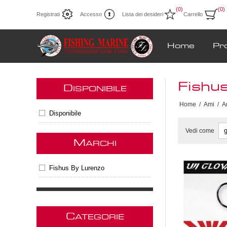
(0)
(0)
Registrati
Accesso
Lista dei desideri
Carrello
Home
Pr
Fishu
D
ISPONIBILE
Home
/
Ami
/
A
Disponibile
Vedi come
M
ARCHI
Fishus By Lurenzo
C
ATEGORIE