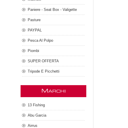
Paniere - Seat Box - Valigette
Pasture
PAYPAL
Pesca Al Polpo
Piombi
SUPER OFFERTA
Tripode E Picchetti
M
ARCHI
13 Fishing
Abu Garcia
Airrus