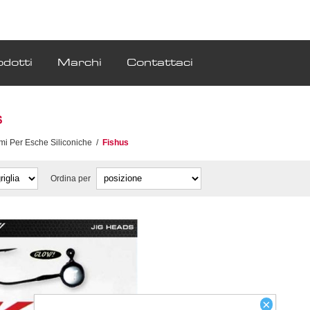
odotti
Marchi
Contattaci
s
mi Per Esche Siliconiche
/
Fishus
Ordina per
×