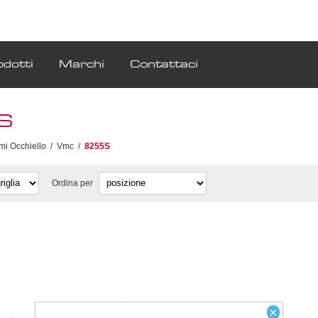
odotti
Marchi
Contattaci
S
mi Occhiello
/
Vmc
/
8255S
Ordina per
×