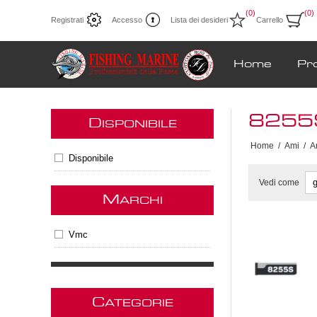
(0)
(0)
Registrati
Accesso
Lista dei desideri
Carrello
Home
Pr
8255
D
ISPONIBILE
Home
/
Ami
/
A
Disponibile
Vedi come
M
ARCHI
Vmc
C
ATEGORIE