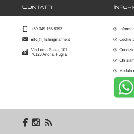
C
I
ONTATTI
NFOR
+39 349 166 8393
Informat
info[@]fishingmarine.it
Cookie p
Via Lama Paola, 101
Condizio
76123 Andria, Puglia
Chi sia
Modulo 