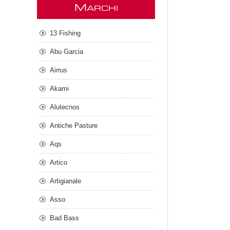
M
ARCHI
13 Fishing
Abu Garcia
Airrus
Akami
Alutecnos
Antiche Pasture
Aqs
Artico
Artigianale
Asso
Bad Bass