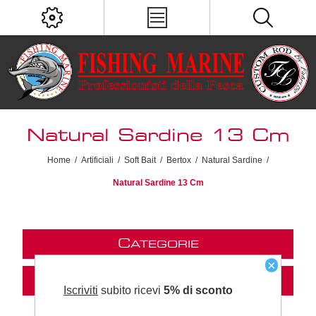
Natural Sardine 13 Cm
Home
/
Artificiali
/
Soft Bait
/
Bertox
/
Natural Sardine
/
Natural Sardine 13 Cm
C
ATEGORIE
×
M
ARCHI
Iscriviti
subito ricevi
5% di sconto