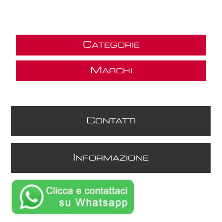
C
ATEGORIE
M
ARCHI
C
ONTATTI
I
NFORMAZIONE