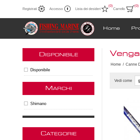
(0)
(0)
Registrati
Accesso
Lista dei desideri
Carrello
Home
Pr
Venga
D
ISPONIBILE
Home
/
Canne 
Disponibile
Vedi come
M
ARCHI
Shimano
C
ATEGORIE