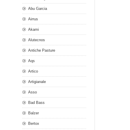
Abu Garcia
Airrus
Akami
Alutecnos
Antiche Pasture
Aqs
Artico
Artigianale
Asso
Bad Bass
Balzer
Bertox