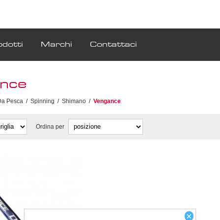
odotti
Marchi
Contattaci
nce
Da Pesca
/
Spinning
/
Shimano
/
Vengance
Ordina per
×