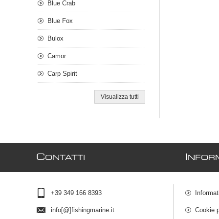
Blue Crab
Blue Fox
Bulox
Camor
Carp Spirit
Visualizza tutti
C
I
ONTATTI
NFOR
+39 349 166 8393
Informat
info[@]fishingmarine.it
Cookie p