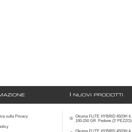
I
MAZIONE
NUOVI PRODOTTI
iva sulla Privacy
Okuma FLITE HYBRID 4503H 4,5
100-250 GR. Pedone (3' PEZZO)
olicy
Okuma FLITE HYBRID 4503H 4,5