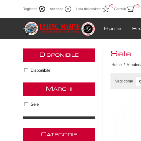
(0)
(0)
Registrati
Accesso
Lista dei desideri
Carrello
Home
Pr
Sele
D
ISPONIBILE
Home
/
Minuteri
Disponibile
Vedi come
M
ARCHI
Sele
C
ATEGORIE