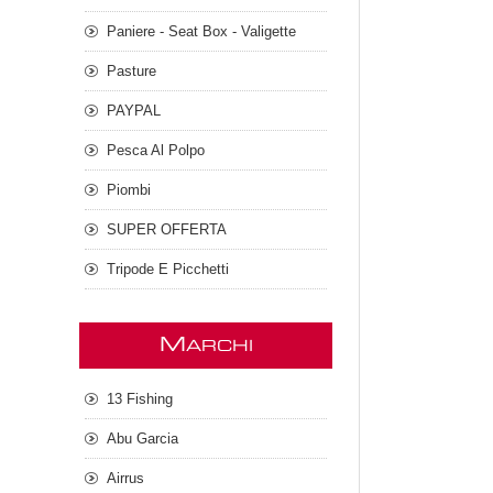
Paniere - Seat Box - Valigette
Pasture
PAYPAL
Pesca Al Polpo
Piombi
SUPER OFFERTA
Tripode E Picchetti
M
ARCHI
13 Fishing
Abu Garcia
Airrus