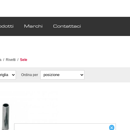
odotti
Marchi
Contattaci
a
/
Rivetti
/
Sele
Ordina per
×