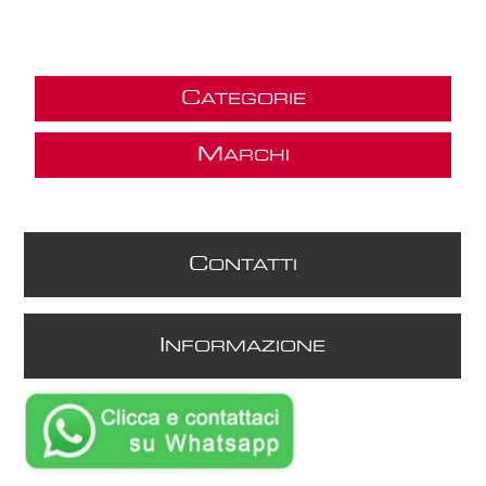
C
ATEGORIE
M
ARCHI
C
ONTATTI
I
NFORMAZIONE