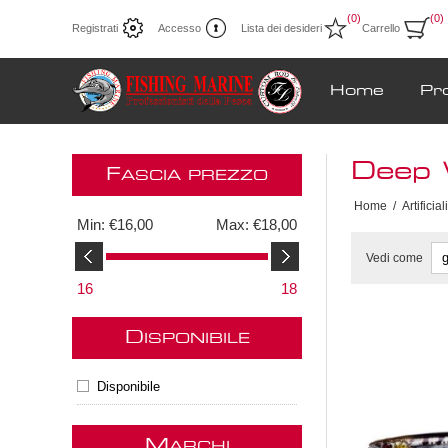
(0)
(0)
Registrati
Accesso
Lista dei desideri
Carrello
Home
Pr
Deep 
F
ASCIA PREZZO
Home
/
Artificiali
Min:
€16,00
Max:
€18,00
Vedi come
16
18
D
ISPONIBILE
Disponibile
M
ARCHI