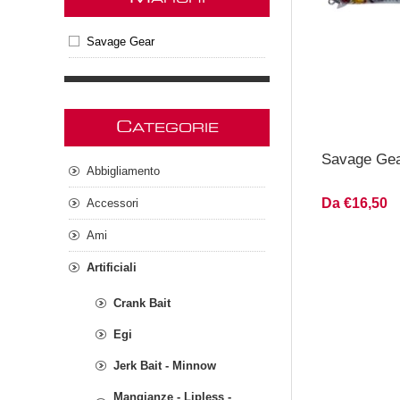
Savage Gear
C
ATEGORIE
Savage Gea
Abbigliamento
Da €16,50
Accessori
Ami
Artificiali
Crank Bait
Egi
Jerk Bait - Minnow
Mangianze - Lipless -