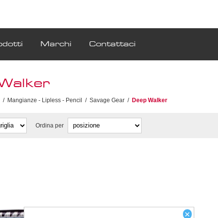
odotti
Marchi
Contattaci
Walker
/
Mangianze - Lipless - Pencil
/
Savage Gear
/
Deep Walker
Ordina per
×