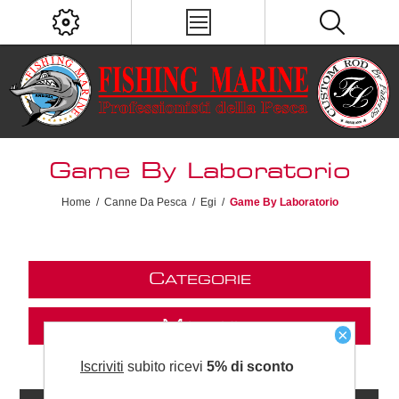
Game By Laboratorio
Home
/
Canne Da Pesca
/
Egi
/
Game By Laboratorio
C
ATEGORIE
M
ARCHI
×
Iscriviti
subito ricevi
5% di sconto