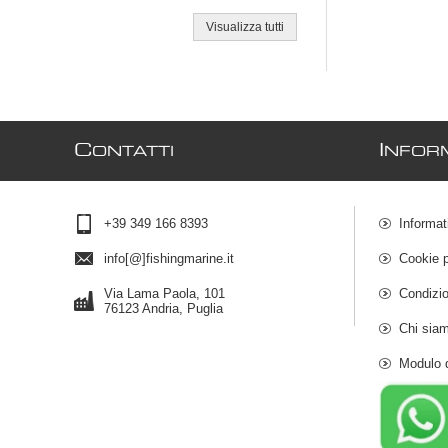
Visualizza tutti
C
I
ONTATTI
NFOR
+39 349 166 8393
Informat
info[@]fishingmarine.it
Cookie p
Via Lama Paola, 101
Condizio
76123 Andria, Puglia
Chi sia
Modulo 