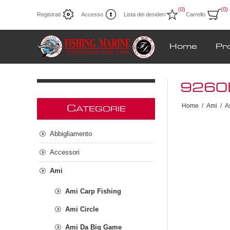
(0)
(0)
Registrati
Accesso
Lista dei desideri
Carrello
Home
Pr
9260
Home
/
Ami
/
A
C
ATEGORIE
Abbigliamento
Accessori
Ami
Ami Carp Fishing
Ami Circle
Ami Da Big Game