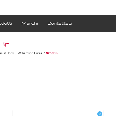
odotti
Marchi
Contattaci
Bn
ssist Hook
/
Williamson Lures
/
9260Bn
×