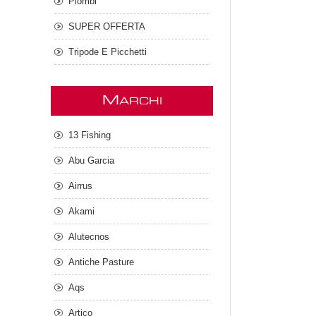
Piombi
SUPER OFFERTA
Tripode E Picchetti
M
ARCHI
13 Fishing
Abu Garcia
Airrus
Akami
Alutecnos
Antiche Pasture
Aqs
Artico