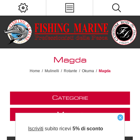
Magda
Home
/
Mulinelli
/
Rotante
/
Okuma
/
Magda
C
ATEGORIE
M
ARCHI
×
Iscriviti
subito ricevi
5% di sconto