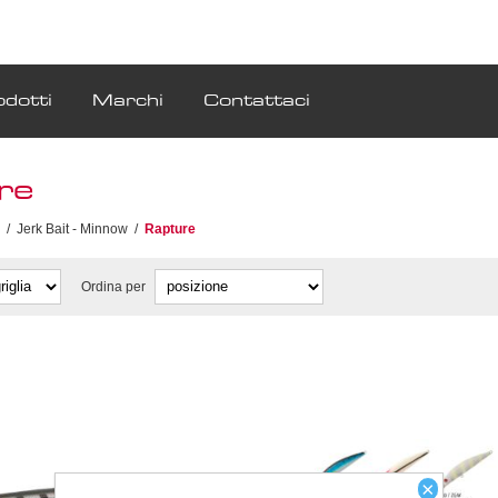
odotti
Marchi
Contattaci
re
/
Jerk Bait - Minnow
/
Rapture
Ordina per
×