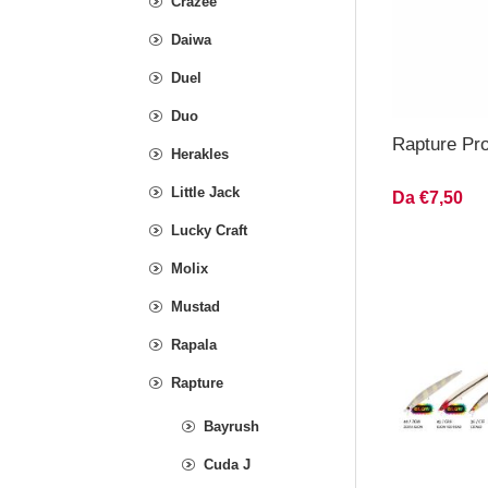
Crazee
Daiwa
Duel
Duo
Rapture Pr
Herakles
Little Jack
Da €7,50
Lucky Craft
Molix
Mustad
Rapala
Rapture
Bayrush
Cuda J