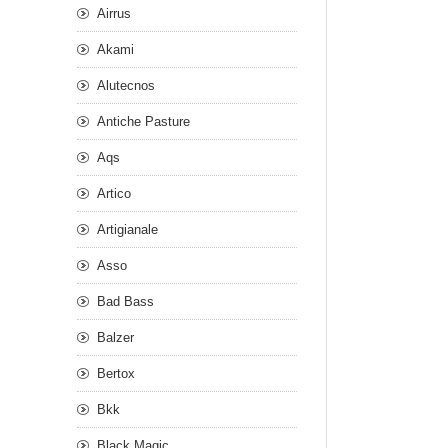
Airrus
Akami
Alutecnos
Antiche Pasture
Aqs
Artico
Artigianale
Asso
Bad Bass
Balzer
Bertox
Bkk
Black Magic