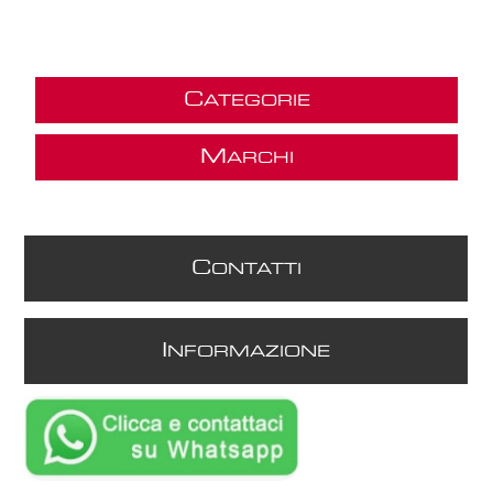
C
ATEGORIE
M
ARCHI
C
ONTATTI
I
NFORMAZIONE