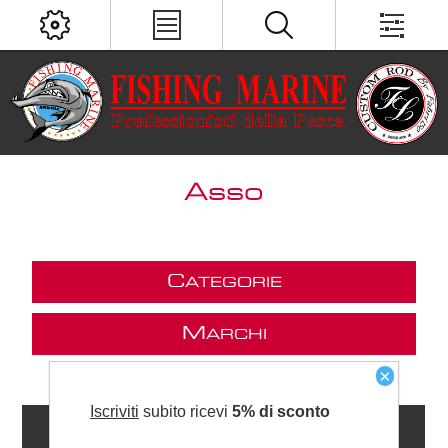
Asso
C
ATEGORIE
M
ARCHI
×
Iscriviti
subito ricevi
5% di sconto
C
ONTATTI