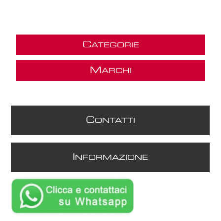
C
ATEGORIE
M
ARCHI
C
ONTATTI
I
NFORMAZIONE