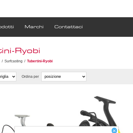
odotti
Marchi
Contattaci
ini-Ryobi
/
Surfcasting
/
Tubertini-Ryobi
Ordina per
×