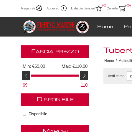
(0)
(0)
Registrati
Accesso
Lista dei desideri
Carrello
Home
Pr
Tubert
F
ASCIA PREZZO
Home
/
Mulinelli
Min:
€69,00
Max:
€110,00
Vedi come
69
110
D
ISPONIBILE
Disponibile
M
ARCHI