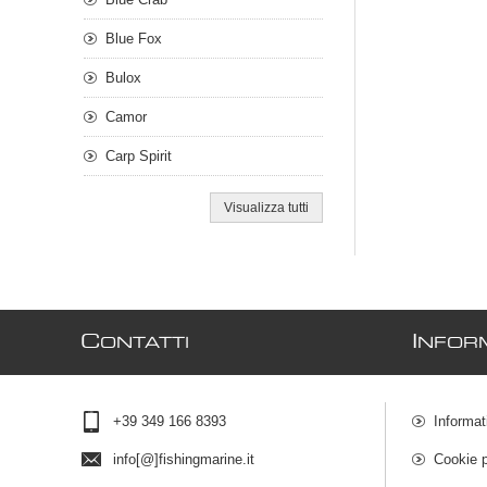
Blue Fox
Bulox
Camor
Carp Spirit
Visualizza tutti
C
I
ONTATTI
NFOR
+39 349 166 8393
Informat
info[@]fishingmarine.it
Cookie p