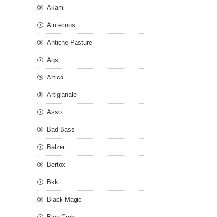
Akami
Alutecnos
Antiche Pasture
Aqs
Artico
Artigianale
Asso
Bad Bass
Balzer
Bertox
Bkk
Black Magic
Blue Crab