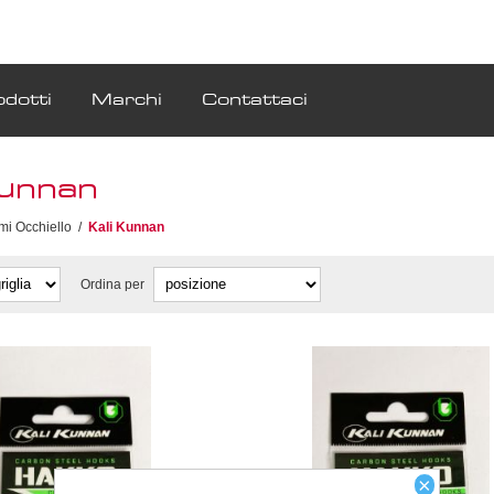
odotti
Marchi
Contattaci
Kunnan
mi Occhiello
/
Kali Kunnan
Ordina per
×