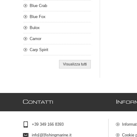
Blue Crab
Blue Fox
Bulox
Camor
Carp Spirit
Visualizza tutti
C
I
ONTATTI
NFOR
+39 349 166 8393
Informat
info[@]fishingmarine.it
Cookie p