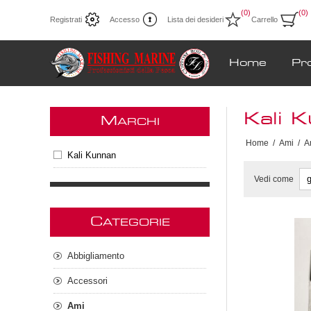
(0)
(0)
Registrati
Accesso
Lista dei desideri
Carrello
Home
Pr
Kali 
M
ARCHI
Home
/
Ami
/
A
Kali Kunnan
Vedi come
C
ATEGORIE
Abbigliamento
Accessori
Ami