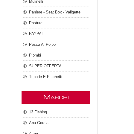
Mulinelli
Paniere - Seat Box - Valigette
Pasture
PAYPAL
Pesca Al Polpo
Piombi
SUPER OFFERTA
Tripode E Picchetti
M
ARCHI
13 Fishing
Abu Garcia
Airrus