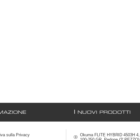
I
MAZIONE
NUOVI PRODOTTI
iva sulla Privacy
Okuma FLITE HYBRID 4503H 4,5
100-250 GR. Pedone (3' PEZZO)