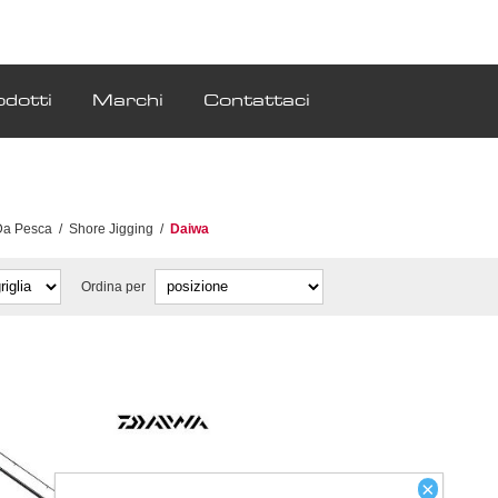
odotti
Marchi
Contattaci
Da Pesca
/
Shore Jigging
/
Daiwa
Ordina per
×