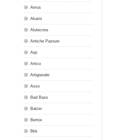
Airrus
Akami
Alutecnos
Antiche Pasture
Aqs
Artico
Artigianale
Asso
Bad Bass
Balzer
Bertox
Bkk