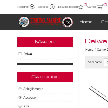
(0)
(0)
Registrati
Accesso
Lista dei desideri
Carrello
Home
Pr
Daiwa
M
ARCHI
Home
/
Canne 
Daiwa
Vedi come
C
ATEGORIE
Abbigliamento
Accessori
Ami