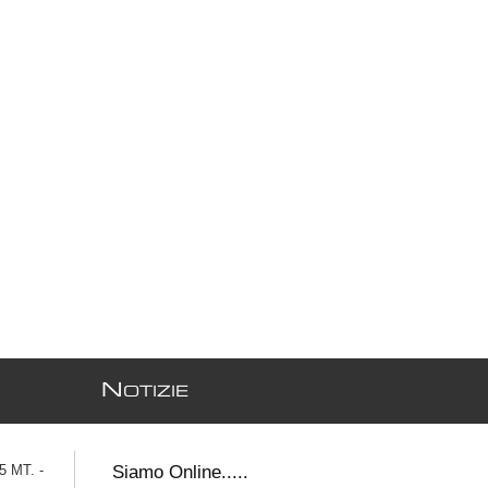
N
OTIZIE
 MT. -
Siamo Online.....