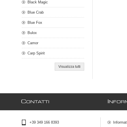
Black Magic
Blue Crab
Blue Fox
Bulox
Camor
Carp Spirit
Visualizza tutti
C
I
ONTATTI
NFOR
+39 349 166 8393
Informat