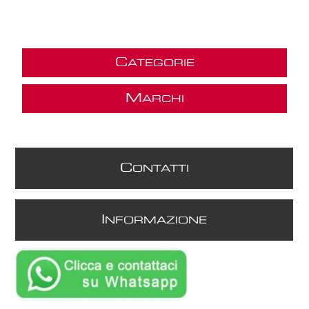
C
ATEGORIE
M
ARCHI
C
ONTATTI
I
NFORMAZIONE