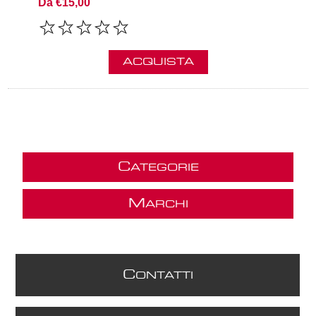
Da €15,00
ACQUISTA
C
ATEGORIE
M
ARCHI
C
ONTATTI