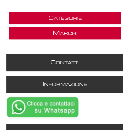
C
ATEGORIE
M
ARCHI
C
ONTATTI
I
NFORMAZIONE