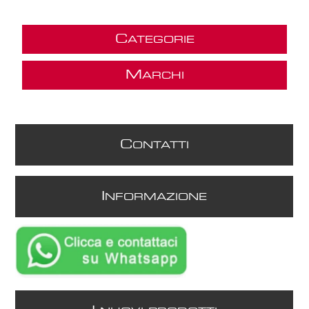
C
ATEGORIE
M
ARCHI
C
ONTATTI
I
NFORMAZIONE