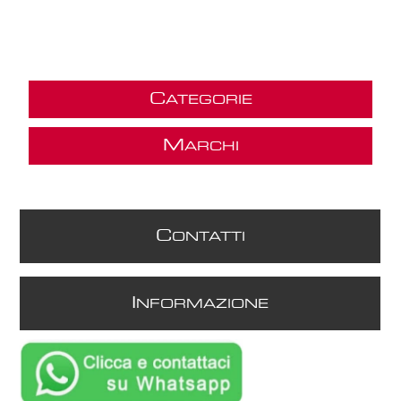
C
ATEGORIE
M
ARCHI
C
ONTATTI
I
NFORMAZIONE