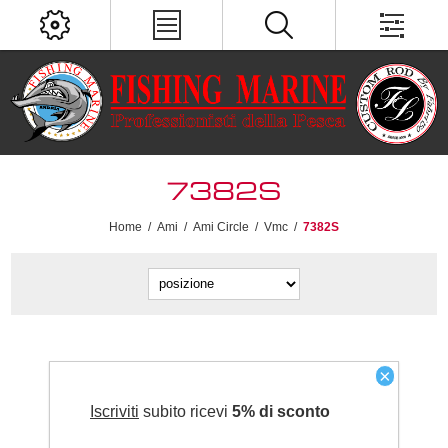
7382S
Home
/
Ami
/
Ami Circle
/
Vmc
/
7382S
×
Iscriviti
subito ricevi
5% di sconto