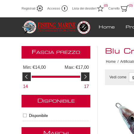
(0)
(0)
Registrati
Accesso
Lista dei desideri
Carrello
Home
Pr
Blu C
F
ASCIA PREZZO
Home
/
Artificiali
Min:
€14,00
Max:
€17,00
Vedi come
14
17
D
ISPONIBILE
Disponibile
M
ARCHI