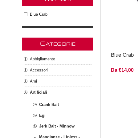
Blue Crab
C
ATEGORIE
Blue Crab
Abbigliamento
Da €14,00
Accessori
Ami
Artificiali
Crank Bait
Egi
Jerk Bait - Minnow
Mangianze - Lipless -