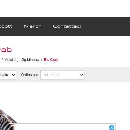
odotti
Marchi
Contattaci
rab
/
Metal Jig - Jig Minnow
/
Blu Crab
Ordina per
×