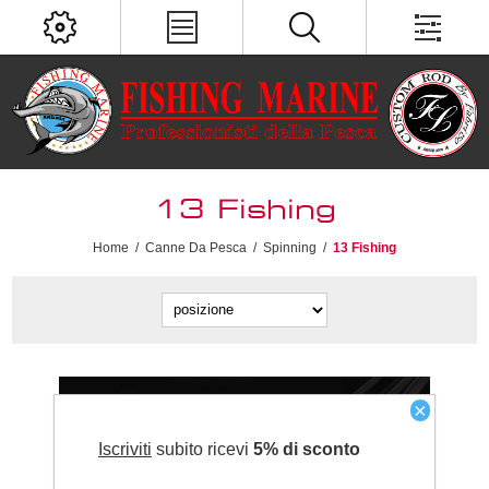
13 Fishing
Home
/
Canne Da Pesca
/
Spinning
/
13 Fishing
×
Iscriviti
subito ricevi
5% di sconto