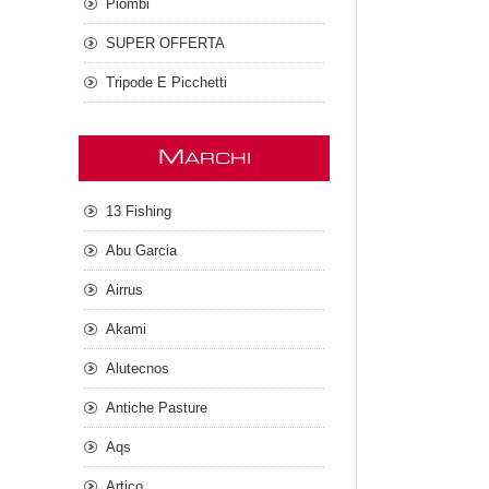
Piombi
SUPER OFFERTA
Tripode E Picchetti
M
ARCHI
13 Fishing
Abu Garcia
Airrus
Akami
Alutecnos
Antiche Pasture
Aqs
Artico