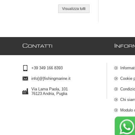
Visualizza tutti
C
I
ONTATTI
NFOR
+39 349 166 8393
Informat
info[@]fishingmarine.it
Cookie p
Via Lama Paola, 101
Condizio
76123 Andria, Puglia
Chi sia
Modulo 