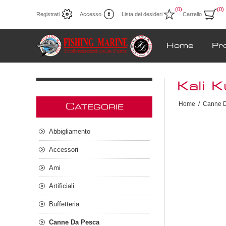
(0)
(0)
Registrati
Accesso
Lista dei desideri
Carrello
Home
Pr
Kali 
Home
/
Canne 
C
ATEGORIE
Abbigliamento
Accessori
Ami
Artificiali
Buffetteria
Canne Da Pesca