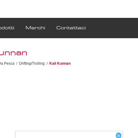
odotti
Marchi
Contattaci
Kunnan
Da Pesca
/
Drifting/Trolling
/
Kali Kunnan
×