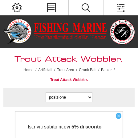
Trout Attack Wobbler.
Home
/
Artificiali
/
Trout Area
/
Crank Bait
/
Balzer
/
Trout Attack Wobbler.
×
Iscriviti
subito ricevi
5% di sconto