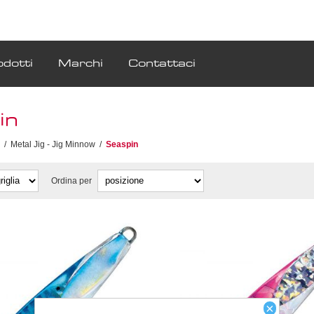
odotti
Marchi
Contattaci
in
/
Metal Jig - Jig Minnow
/
Seaspin
Ordina per
×