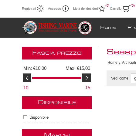
(0)
(0)
Registrati
Accesso
Lista dei desideri
Carrello
Home
Pr
Seasp
F
ASCIA PREZZO
Home
/
Artificiali
Min:
€10,00
Max:
€15,00
Vedi come
10
15
D
ISPONIBILE
Disponibile
M
ARCHI