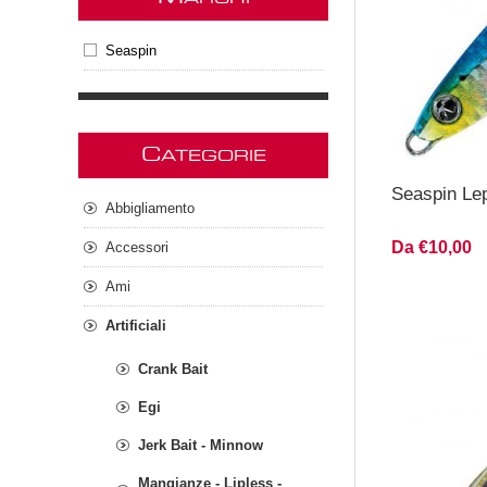
Seaspin
C
ATEGORIE
Seaspin Le
Abbigliamento
Da €10,00
Accessori
Ami
Artificiali
Crank Bait
Egi
Jerk Bait - Minnow
Mangianze - Lipless -