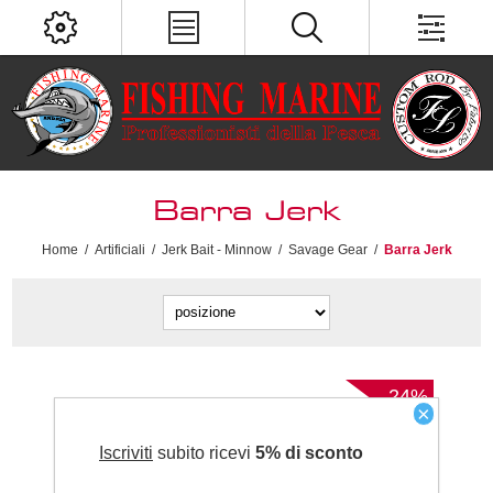
Barra Jerk
Home
/
Artificiali
/
Jerk Bait - Minnow
/
Savage Gear
/
Barra Jerk
-24%
×
Iscriviti
subito ricevi
5% di sconto