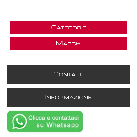
C
ATEGORIE
M
ARCHI
C
ONTATTI
I
NFORMAZIONE