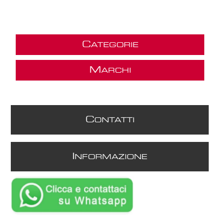
C
ATEGORIE
M
ARCHI
C
ONTATTI
I
NFORMAZIONE