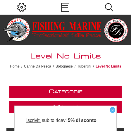
Level No Limits
Home
/
Canne Da Pesca
/
Bolognese
/
Tubertini
/
Level No Limits
C
ATEGORIE
M
ARCHI
×
Iscriviti
subito ricevi
5% di sconto