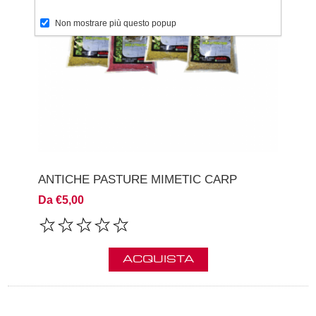
Non mostrare più questo popup
ANTICHE PASTURE MIMETIC CARP
Da €5,00
ACQUISTA