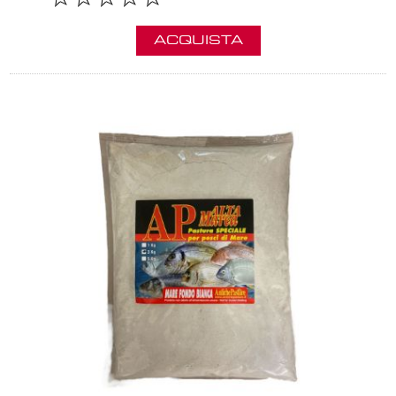
ACQUISTA