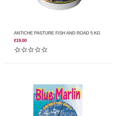
ANTICHE PASTURE FISH AND ROAD 5 KG
€19,00