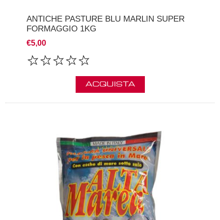
ANTICHE PASTURE BLU MARLIN SUPER
FORMAGGIO 1KG
€5,00
ACQUISTA