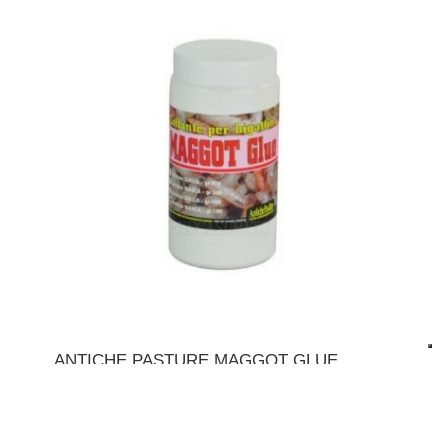
ANTICHE PASTURE MAGGOT GLUE
COLLA PER BIGATTINI 500 GR.
€6,00