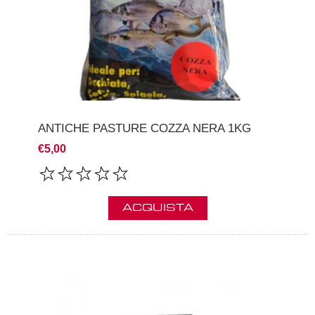
ANTICHE PASTURE COZZA NERA 1KG
€5,00
ACQUISTA