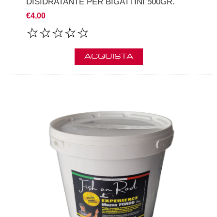
DISIDRATANTE PER BIGATTINI 500GR.
€4,00
ACQUISTA