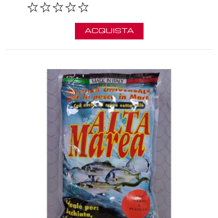
ACQUISTA