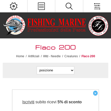
Flaco 200
Home
/
Artificiali
/
Wtd - Needle
/
Crealures
/
Flaco 200
×
Iscriviti
subito ricevi
5% di sconto