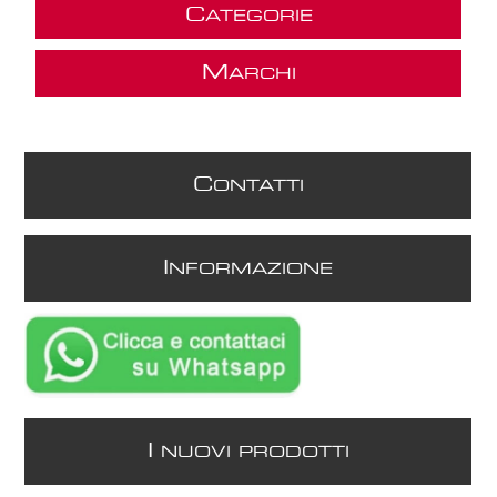
C
ATEGORIE
M
ARCHI
C
ONTATTI
I
NFORMAZIONE
I
NUOVI PRODOTTI