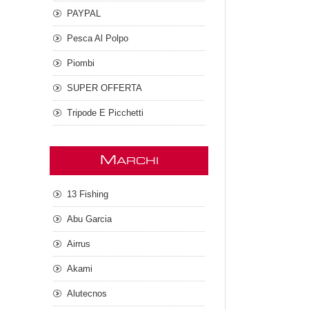
PAYPAL
Pesca Al Polpo
Piombi
SUPER OFFERTA
Tripode E Picchetti
M
ARCHI
13 Fishing
Abu Garcia
Airrus
Akami
Alutecnos