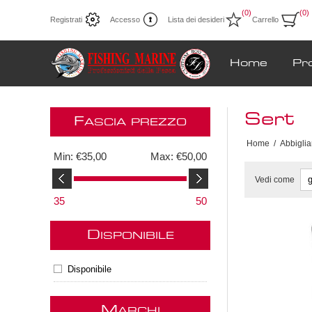
(0)
(0)
Registrati
Accesso
Lista dei desideri
Carrello
Home
Pr
Sert
F
ASCIA PREZZO
Home
/
Abbigli
Min:
€35,00
Max:
€50,00
Vedi come
35
50
D
ISPONIBILE
Disponibile
M
ARCHI