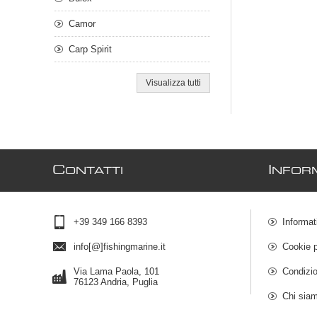
Camor
Carp Spirit
Visualizza tutti
C
I
ONTATTI
NFOR
+39 349 166 8393
Informat
info[@]fishingmarine.it
Cookie p
Via Lama Paola, 101
Condizio
76123 Andria, Puglia
Chi sia