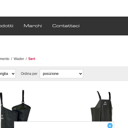
odotti
Marchi
Contattaci
amento
/
Wader
/
Sert
Ordina per
×