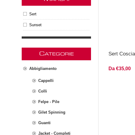
Sert
Sunset
Sert Coscia
C
ATEGORIE
Da €35,00
Abbigliamento
Cappelli
Colli
Felpe - Pile
Gilet Spinning
Guanti
Jacket - Completi