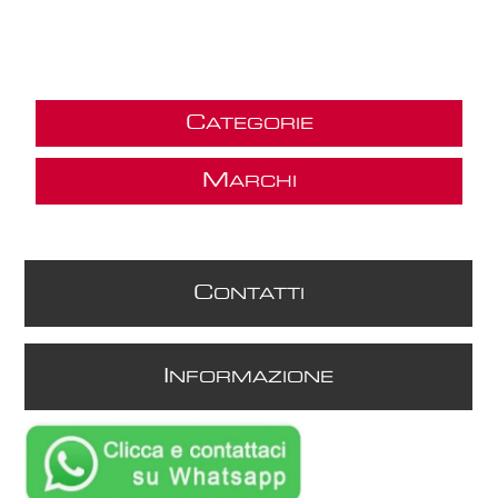
C
ATEGORIE
M
ARCHI
C
ONTATTI
I
NFORMAZIONE