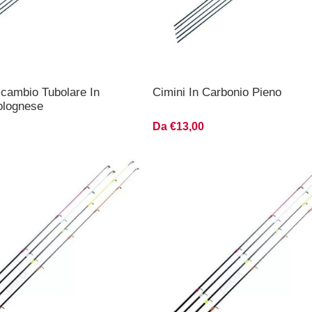
icambio Tubolare In
Cimini In Carbonio Pieno
olognese
Da €13,00