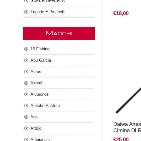
SUPER OFFERTA
Tripode E Picchetti
€18,00
M
ARCHI
13 Fishing
Abu Garcia
Airrus
Akami
Alutecnos
Antiche Pasture
Aqs
Daiwa Amorp
Artico
Cimino Di 
€25,00
Artigianale