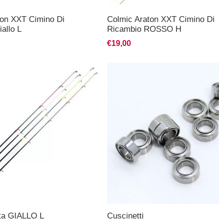
ton XXT Cimino Di
Colmic Araton XXT Cimino Di
allo L
Ricambio ROSSO H
€19,00
ta GIALLO L
Cuscinetti