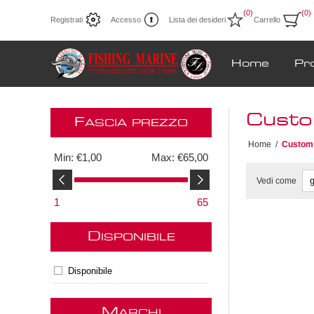
(0)
(0)
Registrati
Accesso
Lista dei desideri
Carrello
Home
Pr
Custo
F
ASCIA PREZZO
Home
/
Custom 
Min:
€1,00
Max:
€65,00
Vedi come
1
65
D
ISPONIBILE
Disponibile
M
ARCHI