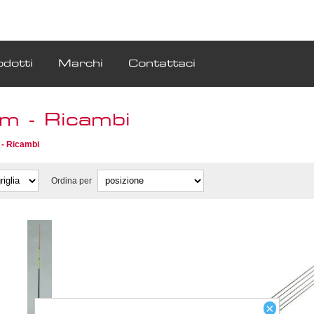
odotti
Marchi
Contattaci
m - Ricambi
- Ricambi
Ordina per
×